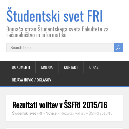
Študentski svet FRI
Domača stran Študentskega sveta Fakultete za
računalništvo in informatiko
DOKUMENTI
MNENJA
KONTAKT
O NAS
OBJAVA NOVIC / OGLASOV
Rezultati volitev v ŠSFRI 2015/16
Študentski svet FRI
>
Novice
>
Rezultati volitev v ŠSFRI 2015/16