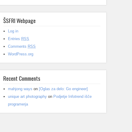
ŠSFRI Webpage
Log in
Entries
RSS
Comments
RSS
WordPress.org
Recent Comments
mahjong ways
on
[Oglas za delo: Go engineer]
unique art photography
on
Podjetje Infotrend išče
programerja